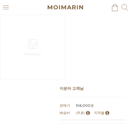
MOIMARIN
검
검
메
색
색
뉴
이은아 고객님
판매가
106,000
원
배송비
(무료)
지역별