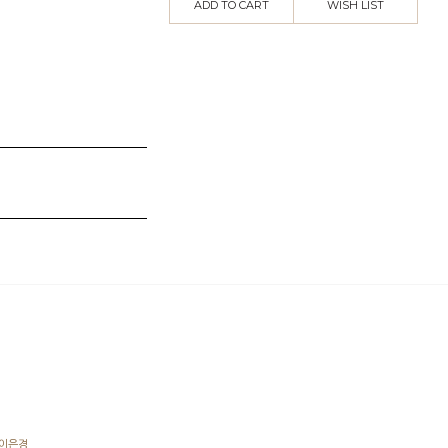
ADD TO CART
WISH LIST
: 이은경