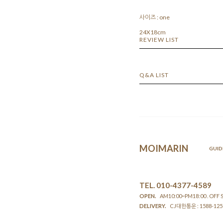
사이즈 : one
24X18cm
REVIEW LIST
Q&A LIST
MOIMARIN
GUID
TEL. 010-4377-4589
OPEN.
AM10:00~PM18:00 . OFF
DELIVERY.
CJ대한통운 : 1588-12