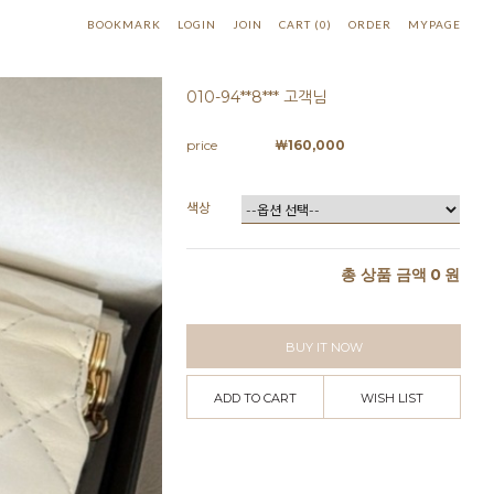
BOOKMARK
LOGIN
JOIN
CART
(
0
)
ORDER
MYPAGE
010-94**8*** 고객님
price
￦
160,000
색상
총 상품 금액
0
원
BUY IT NOW
ADD TO CART
WISH LIST