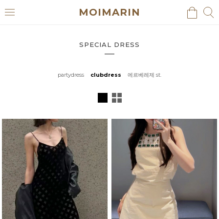
MOIMARIN
검
검
메
색
색
뉴
SPECIAL DRESS
partydress
clubdress
에르베레제 st.