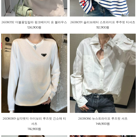
2608092 더블꽃잎칼라 핑크베이지 숏 블라우스
2608091 슬리브레터 스트라이프 루주핏 티셔츠
126,900원
92,900원
2608089 삼각뱃지 아이보리 루즈핏 긴소매 티
2608086 뉴스트라이프 루즈핏 셔츠
셔츠
148,900원
116,900원